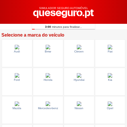
SIMULADOR SEGURO AUTOMÓVEL
3:00
minutos para finalizar...
Selecione a marca do veículo
Audi
Bmw
Citroen
Fiat
Ford
Honda
Hyundai
Kia
Mazda
Mercedes-benz
Nissan
Opel