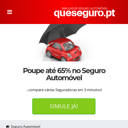
SIMULADOR SEGURO AUTOMÓVEL
T
o
g
g
l
e
n
a
v
i
g
a
t
i
o
n
Poupe até 65% no Seguro
Automóvel
...compare várias Seguradoras em 3 minutos!
SIMULE JÁ!
›
Seguro Automóvel