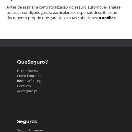
Antes de assinar a contratualização do seguro automóvel, analise
todas as condições gerais, particulares e especiais descritas num
documento próprio que garante as suas coberturas:
a apólice
.
QueSeguro®
Quem Somos
Como Funciona
Informação Legal
Contacto
queseguro.pt
Seguros
Seguro Automóvel