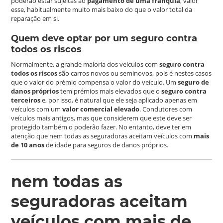
poderão estar sujeitas ao
pagamento de uma franquia
, valor
esse, habitualmente muito mais baixo do que o valor total da
reparação em si.
Quem deve optar por um seguro contra
todos os riscos
Normalmente, a grande maioria dos veículos com
seguro contra
todos os riscos
são carros novos ou seminovos, pois é nestes casos
que o valor do prémio compensa o valor do veículo. Um
seguro de
danos próprios
tem prémios mais elevados que o
seguro contra
terceiros
e, por isso, é natural que ele seja aplicado apenas em
veículos com um
valor comercial elevado
. Condutores com
veículos mais antigos, mas que considerem que este deve ser
protegido também o poderão fazer. No entanto, deve ter em
atenção que nem todas as seguradoras aceitam veículos com
mais
de 10 anos
de idade para seguros de danos próprios.
nem todas as
seguradoras aceitam
veículos com mais de