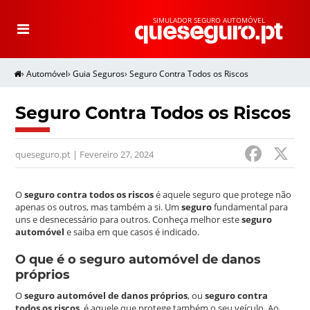
SIMULADOR SEGURO AUTOMÓVEL
T
o
g
g
l
e
›
Automóvel
›
Guia Seguros
›
Seguro Contra Todos os Riscos
n
a
v
i
g
Seguro Contra Todos os Riscos
a
t
i
o
F
n
queseguro.pt | Fevereiro 27, 2024
a
c
O
seguro contra todos os riscos
é aquele seguro que protege não
apenas os outros, mas também a si. Um
seguro
fundamental para
e
uns e desnecessário para outros. Conheça melhor este
seguro
automóvel
e saiba em que casos é indicado.
b
o
O que é o seguro automóvel de danos
próprios
o
O
seguro automóvel de danos próprios
, ou
seguro contra
k
todos os riscos
, é aquele que protege também o seu veículo. Ao