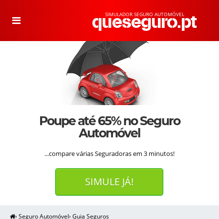
SIMULADOR SEGURO AUTOMÓVEL
T
o
g
g
l
e
n
a
v
i
g
a
t
i
o
n
Poupe até 65% no Seguro
Automóvel
...compare várias Seguradoras em 3 minutos!
SIMULE JÁ!
›
Seguro Automóvel
›
Guia Seguros