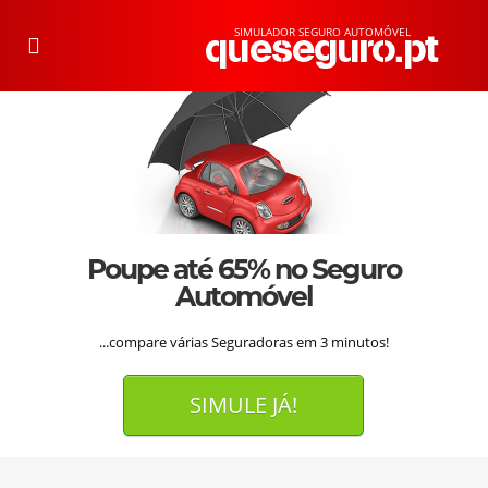
SIMULADOR SEGURO AUTOMÓVEL
T
o
g
g
l
e
n
a
v
i
g
a
t
i
o
n
Poupe até 65% no Seguro
Automóvel
...compare várias Seguradoras em 3 minutos!
SIMULE JÁ!