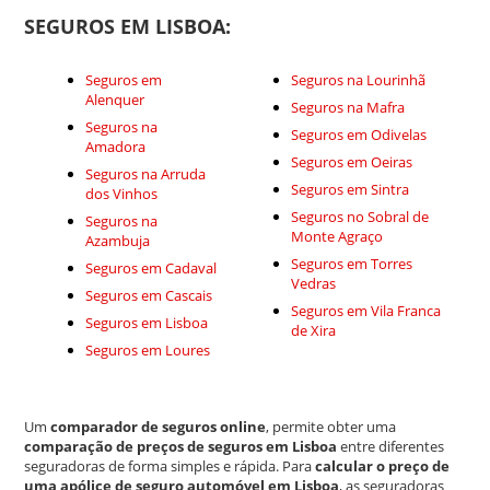
SEGUROS EM LISBOA:
Seguros em
Seguros na Lourinhã
Alenquer
Seguros na Mafra
Seguros na
Seguros em Odivelas
Amadora
Seguros em Oeiras
Seguros na Arruda
Seguros em Sintra
dos Vinhos
Seguros no Sobral de
Seguros na
Monte Agraço
Azambuja
Seguros em Torres
Seguros em Cadaval
Vedras
Seguros em Cascais
Seguros em Vila Franca
Seguros em Lisboa
de Xira
Seguros em Loures
Um
comparador de seguros online
, permite obter uma
comparação de preços de seguros em Lisboa
entre diferentes
seguradoras de forma simples e rápida. Para
calcular o preço de
uma apólice de seguro automóvel em Lisboa
, as seguradoras