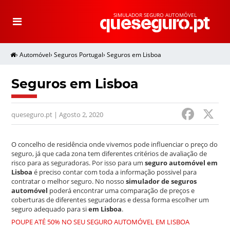
SIMULADOR SEGURO AUTOMÓVEL
T
o
g
g
l
e
›
Automóvel
›
Seguros Portugal
›
Seguros em Lisboa
n
a
v
i
g
Seguros em Lisboa
a
t
i
o
F
n
queseguro.pt | Agosto 2, 2020
a
c
O concelho de residência onde vivemos pode influenciar o preço do
seguro, já que cada zona tem diferentes critérios de avaliação de
e
risco para as seguradoras. Por isso para um
seguro automóvel em
Lisboa
é preciso contar com toda a informação possivel para
b
contratar o melhor seguro. No nosso
simulador de seguros
o
automóvel
poderá encontrar uma comparação de preços e
coberturas de diferentes seguradoras e dessa forma escolher um
o
seguro adequado para si
em Lisboa
.
POUPE ATÉ 50% NO SEU SEGURO AUTOMÓVEL EM LISBOA
k