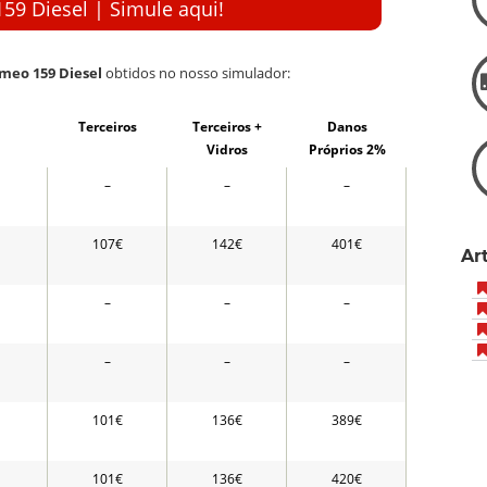
59 Diesel | Simule aqui!
omeo 159 Diesel
obtidos no nosso simulador:
Terceiros
Terceiros +
Danos
Vidros
Próprios 2%
–
–
–
107€
142€
401€
Ar
–
–
–
–
–
–
101€
136€
389€
101€
136€
420€