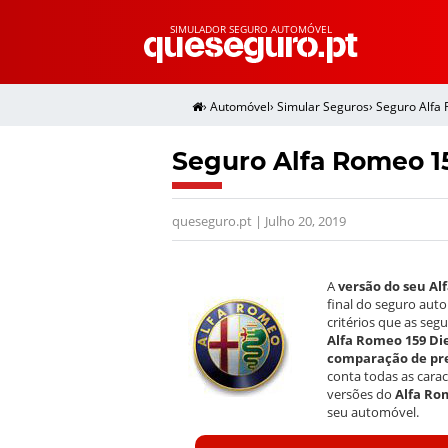
SIMULADOR SEGURO AUTOMÓVEL
›
Automóvel
›
Simular Seguros
›
Seguro Alfa
Seguro Alfa Romeo 1
queseguro.pt | Julho 20, 2019
A
versão do seu Al
final do seguro auto
critérios que as se
Alfa Romeo 159 Di
comparação de pre
conta todas as cara
versões do
Alfa Ro
seu automóvel.