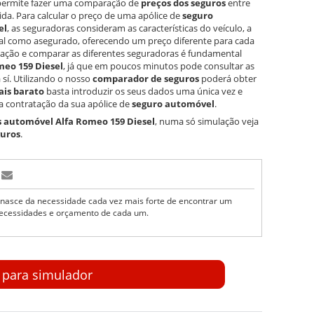
 permite fazer uma comparação de
preços dos seguros
entre
ida. Para calcular o preço de uma apólice de
seguro
el
, as seguradoras consideram as características do veículo, a
ial como asegurado, oferecendo um preço diferente para cada
mulação e comparar as diferentes seguradoras é fundamental
meo 159 Diesel
, já que em poucos minutos pode consultar as
sí. Utilizando o nosso
comparador de seguros
poderá obter
ais barato
basta introduzir os seus dados uma única vez e
 contratação da sua apólice de
seguro automóvel
.
s automóvel Alfa Romeo 159 Diesel
, numa só simulação veja
guros
.
nasce da necessidade cada vez mais forte de encontrar um
ecessidades e orçamento de cada um.
r para simulador