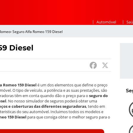
|
|
Automóvel
Saú
 Romeo
›
Seguro Alfa Romeo 159 Diesel
59 Diesel
F
X
a
c
fa Romeo 159 Diesel
é um dos elementos que define o preço
e
móvel. O tipo de veículo, a potência e as suas prestações, são
Se
guradoras têm em conta quando dão o preço para o
seguro do
b
esel
. No nosso simulador de seguros poderá obter uma
ços e coberturas das diferentes seguradoras
, tendo em
o
cteristicas do seu automóvel. Incluimos todos os modelos e
meo 159 Diesel
para que consiga obter o melhor seguro para o
o
k