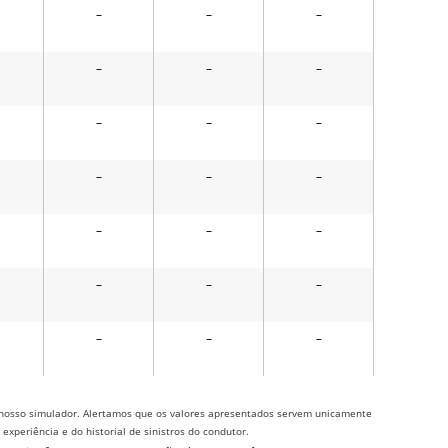
–
–
–
–
–
–
–
–
–
–
–
–
–
–
–
–
–
–
–
–
–
nosso simulador. Alertamos que os valores apresentados servem unicamente
xperiência e do historial de sinistros do condutor.