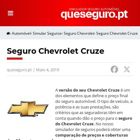
SIMULADOR SEGURO AUTOMÓVEL
T
o
g
g
l
e
›
Automóvel
›
Simular Seguros
›
Seguro Chevrolet
›
Seguro Chevrolet Cruze
n
a
v
i
g
Seguro Chevrolet Cruze
a
t
i
o
F
n
queseguro.pt | Maio 4, 2019
a
c
A
versão do seu Chevrolet Cruze
é um
e
dos elementos que define o preço final
do seguro automóvel. O tipo de veículo, a
b
potência e as suas prestações, são
critérios que as seguradoras têm em
o
conta quando dão o preço para o
seguro
do Chevrolet Cruze
. No nosso
o
simulador de seguros poderá obter uma
comparação de preços e coberturas
k