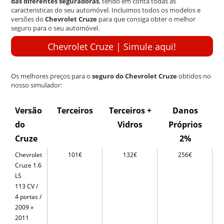
das diferentes seguradoras
, tendo em conta todas as
caracteristicas do seu automóvel. Incluimos todos os modelos e
versões do
Chevrolet Cruze
para que consiga obter o melhor
seguro para o seu automóvel.
Chevrolet Cruze | Simule aqui!
Os melhores preços para o
seguro do Chevrolet Cruze
obtidos no
nosso simulador:
Versão
Terceiros
Terceiros +
Danos
do
Vidros
Próprios
Cruze
2%
Chevrolet
101€
132€
256€
Cruze 1.6
LS
113 CV /
4 portas /
2009 »
2011