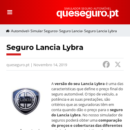
SIMULADOR SEGURO AUTOMÓVEL
T
o
g
g
l
e
›
Automóvel
›
Simular Seguros
›
Seguro Lancia
›
Seguro Lancia Lybra
n
a
v
i
g
Seguro Lancia Lybra
a
t
i
o
F
n
queseguro.pt | Novembro 14, 2019
a
c
A
versão do seu Lancia Lybra
é uma das
e
caracteristicas que define o preço final do
seguro automóvel. O tipo de veículo, a
b
potência e as suas prestações, são
critérios que as seguradoras têm em
o
conta quando dão o preço para o
seguro
do Lancia Lybra
. No nosso simulador de
o
seguros poderá obter uma
comparação
de preços e coberturas das diferentes
k