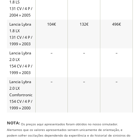
1.8 LS
131 CV / 4 P /
2004 » 2005
Lancia Lybra
104€
132€
496€
1.8 LX
131 CV / 4 P /
1999 » 2003
Lancia Lybra
–
–
–
2.0 LX
154 CV / 4 P /
1999 » 2003
Lancia Lybra
–
–
–
2.0 LX
Comfortronic
154 CV / 4 P /
1999 » 2000
NOTA:
Os preços aqui apresentados foram obtidos no nosso simulador.
Alertamos que os valores apresentados servem unicamente de orientação, e
podem sofrer oscilações dependendo da experiência e do historial de sinistros do