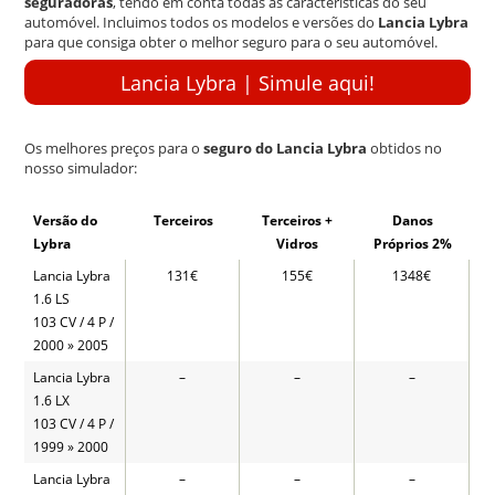
seguradoras
, tendo em conta todas as caracteristicas do seu
automóvel. Incluimos todos os modelos e versões do
Lancia Lybra
para que consiga obter o melhor seguro para o seu automóvel.
Lancia Lybra | Simule aqui!
Os melhores preços para o
seguro do Lancia Lybra
obtidos no
nosso simulador:
Versão do
Terceiros
Terceiros +
Danos
Lybra
Vidros
Próprios 2%
Lancia Lybra
131€
155€
1348€
1.6 LS
103 CV / 4 P /
2000 » 2005
Lancia Lybra
–
–
–
1.6 LX
103 CV / 4 P /
1999 » 2000
Lancia Lybra
–
–
–