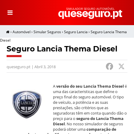
SIMULADOR SEGURO AUTOMÓVEL
T
o
g
g
l
e
›
Automóvel
›
Simular Seguros
›
Seguro Lancia
›
Seguro Lancia Thema
n
a
v
Diesel
i
g
Seguro Lancia Thema Diesel
a
t
i
o
F
n
queseguro.pt | Abril 3, 2018
a
c
A
versão do seu Lancia Thema Diesel
é
e
uma das caracteristicas que define o
preço final do seguro automóvel. O tipo
b
de veículo, a potência e as suas
prestações, são critérios que as
o
seguradoras têm em conta quando dão o
preço para o
seguro do Lancia Thema
o
Diesel
. No nosso simulador de seguros
poderá obter uma
comparação de
k