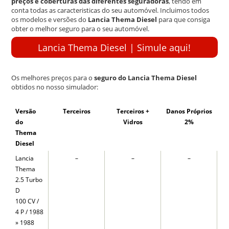
preços e coberturas das diferentes seguradoras
, tendo em
conta todas as caracteristicas do seu automóvel. Incluimos todos
os modelos e versões do
Lancia Thema Diesel
para que consiga
obter o melhor seguro para o seu automóvel.
Lancia Thema Diesel | Simule aqui!
Os melhores preços para o
seguro do Lancia Thema Diesel
obtidos no nosso simulador:
Versão
Terceiros
Terceiros +
Danos Próprios
do
Vidros
2%
Thema
Diesel
Lancia
–
–
–
Thema
2.5 Turbo
D
100 CV /
4 P / 1988
» 1988