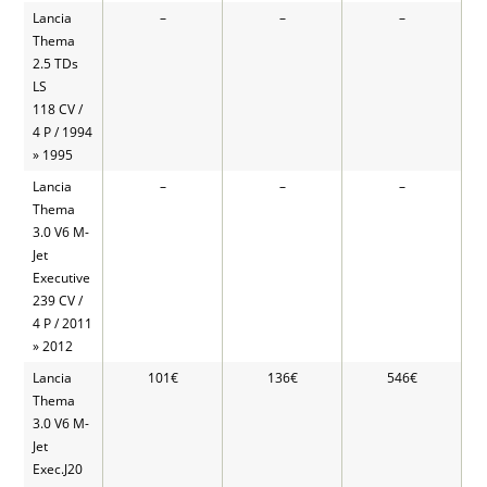
Lancia
–
–
–
Thema
2.5 TDs
LS
118 CV /
4 P / 1994
» 1995
Lancia
–
–
–
Thema
3.0 V6 M-
Jet
Executive
239 CV /
4 P / 2011
» 2012
Lancia
101€
136€
546€
Thema
3.0 V6 M-
Jet
Exec.J20