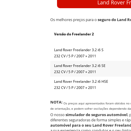
Land Rover Fr
Os melhores preços para o
seguro do Land R
Versão do Freelander 2
Land Rover Freelander 3.2 i6 S
232 CV / 5 P / 2007 » 2011
Land Rover Freelander 3.2 i6 SE
232 CV / 5 P / 2007 » 2011
Land Rover Freelander 3.2 i6 HSE
232 CV / 5 P / 2007 » 2011
NOTA:
Os preços aqui apresentados foram obtidos no 
de orientação, e podem sofrer oscilações dependendo da e
O nosso
simulador de seguros automóvel
,
diferentes seguradoras de forma simples e ráp
automóvel para o seu Land Rover Freeland
a sua experiencia como condutor e o seu hist