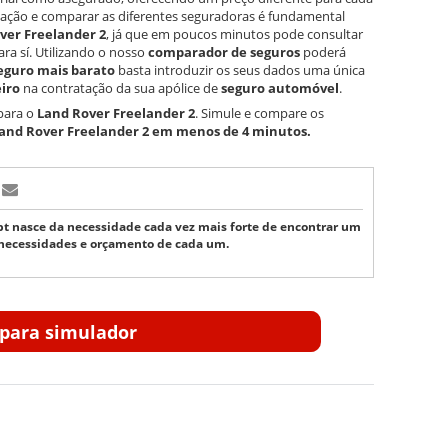
mulação e comparar as diferentes seguradoras é fundamental
ver Freelander 2
, já que em poucos minutos pode consultar
ra sí. Utilizando o nosso
comparador de seguros
poderá
eguro mais barato
basta introduzir os seus dados uma única
iro
na contratação da sua apólice de
seguro automóvel
.
para o
Land Rover Freelander 2
. Simule e compare os
and Rover Freelander 2
em menos de 4 minutos.
t nasce da necessidade cada vez mais forte de encontrar um
necessidades e orçamento de cada um.
r para simulador