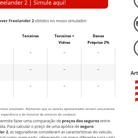
eelander 2 | Simule aqui!
over Freelander 2
obtidos no nosso simulador:
Terceiros
Terceiros +
Danos
Vidros
Próprios 2%
–
–
–
–
–
–
Ar
–
–
–
nosso simulador. Alertamos que os valores apresentados servem unicamente
xperiência e do historial de sinistros do condutor.
 permite fazer uma comparação de
preços dos seguros
entre
ida. Para calcular o preço de uma apólice de
seguro
er 2
, as seguradoras consideram as características do veículo,
orial como asegurado, oferecendo um preço diferente para cada