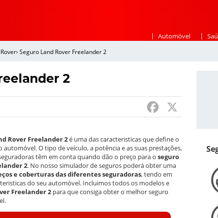
|
|
Automóvel
Saú
 Rover
›
Seguro Land Rover Freelander 2
reelander 2
F
X
a
c
nd Rover Freelander 2
é uma das caracteristicas que define o
e
Se
o automóvel. O tipo de veículo, a potência e as suas prestações,
s seguradoras têm em conta quando dão o preço para o
seguro
b
elander 2
. No nosso simulador de seguros poderá obter uma
ços e coberturas das diferentes seguradoras
, tendo em
o
cteristicas do seu automóvel. Incluimos todos os modelos e
ver Freelander 2
para que consiga obter o melhor seguro
o
l.
k