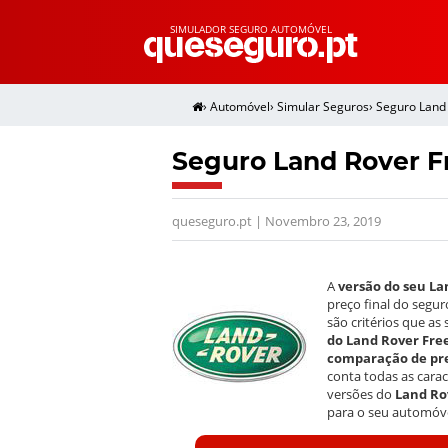
SIMULADOR SEGURO AUTOMÓVEL
›
Automóvel
›
Simular Seguros
›
Seguro Land
Seguro Land Rover F
queseguro.pt | Novembro 23, 2019
A
versão do seu La
preço final do segur
são critérios que a
do Land Rover Fre
comparação de pre
conta todas as cara
versões do
Land Ro
para o seu automóve