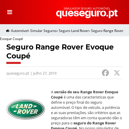
SIMULADOR SEGURO AUTOMÓVEL
T
o
g
g
l
e
›
Automóvel
›
Simular Seguros
›
Seguro Land Rover
›
Seguro Range Rover
n
a
v
Evoque Coupé
i
g
Seguro Range Rover Evoque
a
t
Coupé
i
o
n
F
queseguro.pt | Julho 27, 2019
a
c
A
versão do seu Range Rover Evoque
e
Coupé
é uma das caracteristicas que
define o preço final do seguro
b
automóvel. O tipo de veículo, a potência
e as suas prestações, são critérios que as
o
seguradoras têm em conta quando dão o
preço para o
seguro do Range Rover
o
Evoque Coupé
. No nosso simulador de