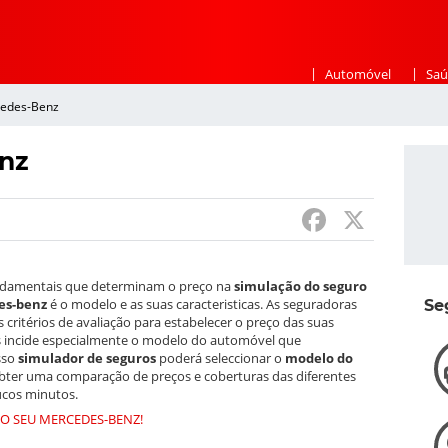
|
|
Automóvel
Saú
cedes-Benz
nz
F
X
a
c
ndamentais que determinam o preço na
simulação do seguro
e
es-benz
é o modelo e as suas caracteristicas. As seguradoras
Se
 critérios de avaliação para estabelecer o preço das suas
b
les incide especialmente o modelo do automóvel que
sso
simulador de seguros
poderá seleccionar o
modelo do
o
bter uma comparação de preços e coberturas das diferentes
cos minutos.
o
DO SEU MERCEDES-BENZ!
k