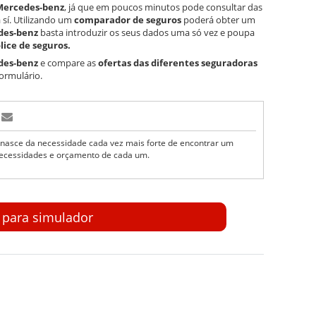
 Mercedes-benz
, já que em poucos minutos pode consultar das
sí. Utilizando um
comparador de seguros
poderá obter um
edes-benz
basta introduzir os seus dados uma só vez e poupa
lice de seguros.
des-benz
e compare as
ofertas das diferentes seguradoras
ormulário.
nasce da necessidade cada vez mais forte de encontrar um
ecessidades e orçamento de cada um.
r para simulador