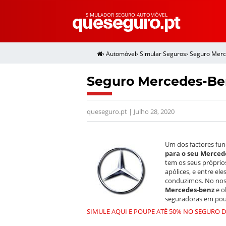
SIMULADOR SEGURO AUTOMÓVEL
›
Automóvel
›
Simular Seguros
›
Seguro Mer
Seguro Mercedes-Be
queseguro.pt | Julho 28, 2020
Um dos factores fu
para o seu Merced
tem os seus próprios
apólices, e entre e
conduzimos. No no
Mercedes-benz
e o
seguradoras em pou
SIMULE AQUI E POUPE ATÉ 50% NO SEGURO 