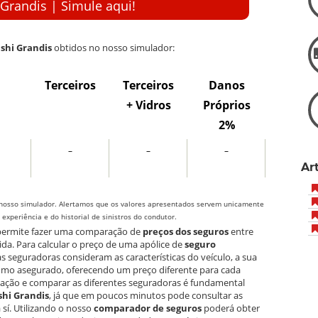
 Grandis | Simule aqui!
shi Grandis
obtidos no nosso simulador:
Terceiros
Terceiros
Danos
+ Vidros
Próprios
2%
–
–
–
Ar
nosso simulador. Alertamos que os valores apresentados servem unicamente
xperiência e do historial de sinistros do condutor.
 permite fazer uma comparação de
preços dos seguros
entre
ida. Para calcular o preço de uma apólice de
seguro
 as seguradoras consideram as características do veículo, a sua
como asegurado, oferecendo um preço diferente para cada
mulação e comparar as diferentes seguradoras é fundamental
shi Grandis
, já que em poucos minutos pode consultar as
sí. Utilizando o nosso
comparador de seguros
poderá obter