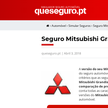
SIMULADOR SEGURO AUTOMÓVEL
›
Automóvel
›
Simular Seguros
›
Seguro Mit
Seguro Mitsubishi Gr
queseguro.pt | Abril 3, 2018
A
versão do seu Mi
do seguro automóvel.
critérios que as se
Mitsubishi Grandis
comparação de pre
conta todas as cara
versões do
Mitsubi
automóvel.