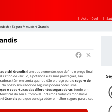
|
|
Automóvel
Saú
subishi
›
Seguro Mitsubishi Grandis
andis
F
X
a
c
tsubishi Grandis
é um dos elementos que define o preço final
e
 O tipo de veículo, a potência e as suas prestações, são
Se
guradoras têm em conta quando dão o preço para o
seguro do
b
. No nosso simulador de seguros poderá obter uma
ços e coberturas das diferentes seguradoras
, tendo em
o
cteristicas do seu automóvel. Incluimos todos os modelos e
shi Grandis
para que consiga obter o melhor seguro para o seu
o
k