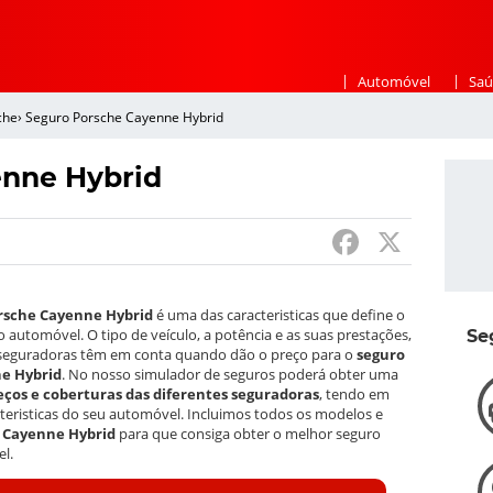
|
|
Automóvel
Saú
che
›
Seguro Porsche Cayenne Hybrid
enne Hybrid
F
X
a
c
orsche Cayenne Hybrid
é uma das caracteristicas que define o
e
o automóvel. O tipo de veículo, a potência e as suas prestações,
Se
s seguradoras têm em conta quando dão o preço para o
seguro
b
e Hybrid
. No nosso simulador de seguros poderá obter uma
ços e coberturas das diferentes seguradoras
, tendo em
o
cteristicas do seu automóvel. Incluimos todos os modelos e
 Cayenne Hybrid
para que consiga obter o melhor seguro
o
l.
k