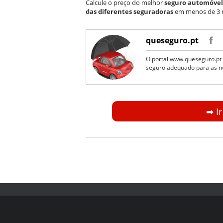
Calcule o preço do melhor
seguro automóvel
das diferentes seguradoras
em menos de 3 
queseguro.pt
O portal www.queseguro.pt 
seguro adequado para as n
➡︎ I