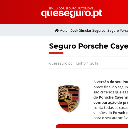
SIMULADOR SEGURO AUTOMÓVEL
›
Automóvel
›
Simular Seguros
›
Seguro Pors
Seguro Porsche Cay
queseguro.pt | Junho 4, 2019
A
versão do seu P
preço final do segur
são critérios que a
do Porsche Cayenn
comparação de pre
conta todas as cara
versões do
Porsche
para o seu automóve