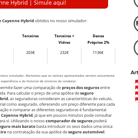
ne Hybrid | Simule aqui!
e Cayenne Hybrid
obtidos no nosso simulador:
Terceiros
Terceiros +
Danos
Vidros
Próprios 2%
203€
232€
1136€
Ar
nosso simulador. Alertamos que os valores apresentados servem unicamente
xperiência e do historial de sinistros do condutor.
 permite fazer uma comparação de
preços dos seguros
entre
ida. Para calcular o preço de uma apólice de
seguro
brid
, as seguradoras consideram as características do veículo,
orial como asegurado, oferecendo um preço diferente para cada
mulação e comparar as diferentes seguradoras é fundamental
e Cayenne Hybrid
, já que em poucos minutos pode consultar
ra sí. Utilizando o nosso
comparador de seguros
poderá
eguro mais barato
basta introduzir os seus dados uma única
iro
na contratação da sua apólice de
seguro automóvel
.