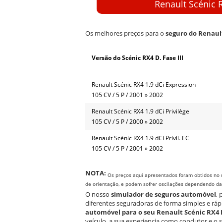
Renault Scénic R
Os melhores preços para o
seguro do Renault
Versão do Scénic RX4 D. Fase III
Renault Scénic RX4 1.9 dCi Expression
105 CV / 5 P / 2001 » 2002
Renault Scénic RX4 1.9 dCi Privilège
105 CV / 5 P / 2000 » 2002
Renault Scénic RX4 1.9 dCi Privil. EC
105 CV / 5 P / 2001 » 2002
NOTA:
Os preços aqui apresentados foram obtidos no 
de orientação, e podem sofrer oscilações dependendo da e
O nosso
simulador de seguros automóvel
,
diferentes seguradoras de forma simples e ráp
automóvel para o seu Renault Scénic RX4 D.
veículo, a sua experiencia como condutor e o 