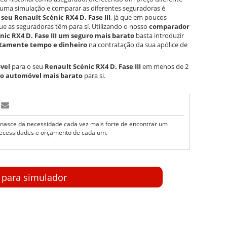
ui uma simulação e comparar as diferentes seguradoras é
seu Renault Scénic RX4 D. Fase III
, já que em poucos
e as seguradoras têm para sí. Utilizando o nosso
comparador
nic RX4 D. Fase III um seguro mais barato
basta introduzir
tamente tempo e dinheiro
na contratação da sua apólice de
vel
para o seu
Renault Scénic RX4 D. Fase III
em menos de 2
o automóvel mais barato
para si.
nasce da necessidade cada vez mais forte de encontrar um
ecessidades e orçamento de cada um.
r para simulador