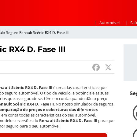
|
|
Automóvel
Saú
ult
›
Seguro Renault Scénic RX4 D. Fase III
c RX4 D. Fase III
F
X
a
c
ault Scénic RX4 D. Fase III
é uma das caracteristicas que
e
 do seguro automóvel. O tipo de veículo, a potência e as suas
Se
térios que as seguradoras têm em conta quando dão o preço
b
nault Scénic RX4 D. Fase III
. No nosso simulador de seguros
omparação de preços e coberturas das diferentes
o
o em conta todas as caracteristicas do seu automóvel.
modelos e versões do
Renault Scénic RX4 D. Fase III
para que
o
hor seguro para o seu automóvel.
k