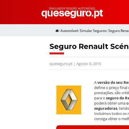
SIMULADOR SEGURO AUTOMÓVEL
›
Automóvel
›
Simular Seguros
›
Seguro Rena
Seguro Renault Scéni
queseguro.pt | Agosto 6, 2019
A
versão do seu Ren
define o preço final
prestações, são cri
para o
seguro do Re
poderá obter uma
c
seguradoras
, tend
Incluimos todos os 
consiga obter o mel