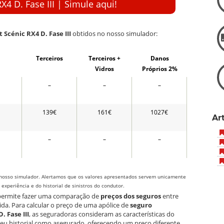
X4 D. Fase III | Simule aqui!
 Scénic RX4 D. Fase III
obtidos no nosso simulador:
Terceiros
Terceiros +
Danos
Vidros
Próprios 2%
–
–
–
139€
161€
1027€
Ar
–
–
–
nosso simulador. Alertamos que os valores apresentados servem unicamente
xperiência e do historial de sinistros do condutor.
 permite fazer uma comparação de
preços dos seguros
entre
ida. Para calcular o preço de uma apólice de
seguro
 Fase III
, as seguradoras consideram as características do
seu historial como asegurado, oferecendo um preço diferente