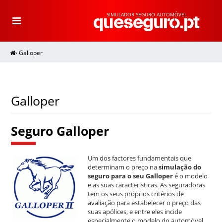
SIMULADOR SEGURO AUTOMÓVEL
T
o
g
g
l
e
›
Galloper
n
a
v
i
g
a
t
i
Galloper
o
n
Seguro Galloper
Um dos factores fundamentais que
determinam o preço na
simulação do
seguro para o seu Galloper
é o modelo
e as suas caracteristicas. As seguradoras
tem os seus próprios critérios de
avaliação para estabelecer o preço das
suas apólices, e entre eles incide
especialmente o modelo do automóvel