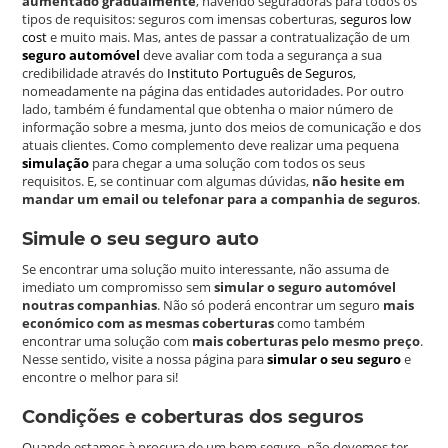
aumentado gradualmente
, havendo seguradoras para todos os
tipos de requisitos: seguros com imensas coberturas,
seguros low
cost
e muito mais. Mas, antes de passar a contratualização de um
seguro automóvel
deve avaliar com toda a segurança a sua
credibilidade através do
Instituto Português de Seguros
,
nomeadamente na página das entidades autoridades. Por outro
lado, também é fundamental que obtenha o maior número de
informação sobre a mesma, junto dos meios de comunicação e dos
atuais clientes. Como complemento deve realizar uma pequena
simulação
para chegar a uma solução com todos os seus
requisitos. E, se continuar com algumas dúvidas,
não hesite em
mandar um email ou telefonar para a companhia de seguros
.
Simule o seu seguro auto
Se encontrar uma solução muito interessante, não assuma de
imediato um compromisso sem
simular o seguro automóvel
noutras companhias
. Não só poderá encontrar um seguro
mais
económico com as mesmas coberturas
como também
encontrar uma solução com
mais coberturas pelo mesmo preço
.
Nesse sentido, visite a nossa página para
simular o seu seguro
e
encontre o melhor para si!
Condições e coberturas dos seguros
Quando estamos à procura de um bom seguro, não devemos ter