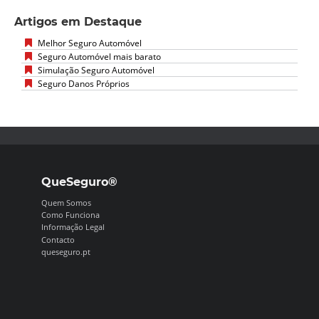
Artigos em Destaque
Melhor Seguro Automóvel
Seguro Automóvel mais barato
Simulação Seguro Automóvel
Seguro Danos Próprios
QueSeguro®
Quem Somos
Como Funciona
Informação Legal
Contacto
queseguro.pt