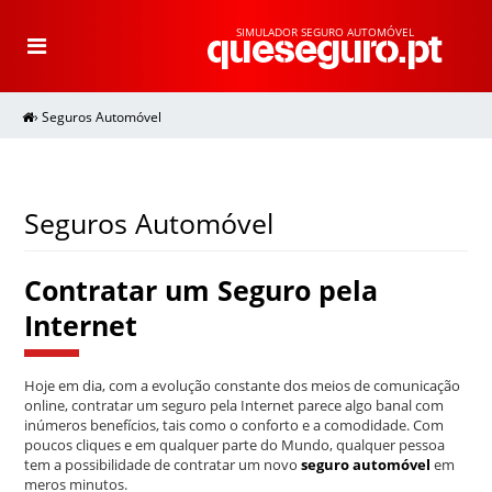
SIMULADOR SEGURO AUTOMÓVEL
T
o
g
g
l
e
›
Seguros Automóvel
n
a
v
i
g
a
t
i
Seguros Automóvel
o
n
Contratar um Seguro pela
Internet
Hoje em dia, com a evolução constante dos meios de comunicação
online, contratar um seguro pela Internet parece algo banal com
inúmeros benefícios, tais como o conforto e a comodidade. Com
poucos cliques e em qualquer parte do Mundo, qualquer pessoa
tem a possibilidade de contratar um novo
seguro automóvel
em
meros minutos.