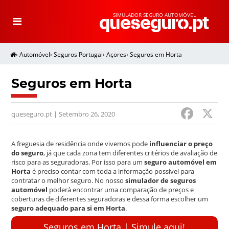
SIMULADOR SEGURO AUTOMÓVEL
T
o
g
g
l
e
›
Automóvel
›
Seguros Portugal
›
Açores
›
Seguros em Horta
n
a
v
i
g
Seguros em Horta
a
t
i
o
F
n
queseguro.pt | Setembro 26, 2020
a
c
A freguesia de residência onde vivemos pode
influenciar o preço
do seguro
, já que cada zona tem diferentes critérios de avaliação de
e
risco para as seguradoras. Por isso para um
seguro automóvel em
Horta
é preciso contar com toda a informação possivel para
b
contratar o melhor seguro. No nosso
simulador de seguros
o
automóvel
poderá encontrar uma comparação de preços e
coberturas de diferentes seguradoras e dessa forma escolher um
o
seguro adequado para si em Horta
.
k
Seguros em Horta | Simule aqui!