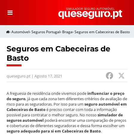
SIMULADOR SEGURO AUTOMÓVEL
T
o
g
g
l
e
›
Automóvel
›
Seguros Portugal
›
Braga
›
Seguros em Cabeceiras de Basto
n
a
v
i
g
Seguros em Cabeceiras de
a
t
Basto
i
o
n
F
queseguro.pt | Agosto 17, 2021
a
c
A freguesia de residência onde vivemos pode
influenciar o preço
do seguro
, já que cada zona tem diferentes critérios de avaliação de
e
risco para as seguradoras. Por isso para um
seguro automóvel em
Cabeceiras de Basto
é preciso contar com toda a informação
b
possivel para contratar o melhor seguro. No nosso
simulador de
o
seguros automóvel
poderá encontrar uma comparação de preços
e coberturas de diferentes seguradoras e dessa forma escolher um
o
seguro adequado para si em Cabeceiras de Basto
.