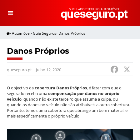
SIMULADOR SEGURO AUTOMÓVEL
T
o
g
g
l
e
›
Automóvel
›
Guia Seguros
›
Danos Próprios
n
a
v
i
g
Danos Próprios
a
t
i
o
F
n
queseguro.pt | Julho 12, 2020
a
c
O objectivo da
cobertura Danos Próprios
, é fazer com que o
segurado receba uma
compensação por danos no próprio
e
veículo
, quando não existe terceiro que assuma a culpa, ou
quando os danos no veículo não são atribuíveis a outra cobertura.
b
Portanto, temos uma cobertura que abrange um bem material, e
o
mais especificamente o próprio veículo.
o
k