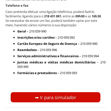
Telefone e fax
Caso pretenda efetuar uma ligação telefónica, poderá fazê-lo
facilmente, ligando para o
218 431 881
, entre as
09h00
e as
16h30
.
Se necessitar de enviar um fax, poderá também optar por este
meio, havendo vários números à sua disposição:
Geral
– 210 059 990
Inscrições e/ou cartões
– 210 059 092
Cartão Europeu de Seguro de Doença
– 210 059 990
Reembolsos
– 210 059 996
Serviços administrativos e financeiros
– 210 059 994
Juntas médicas e visitas médicas domiciliárias
– 210
059 995
Farmácias e prestadores
– 210 059 093
➡︎ Ir para simulador