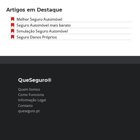
Artigos em Destaque
Melhor Seguro Automóvel
Seguro Automóvel mais barato
Simulação Seguro Automóvel
Seguro Danos Próprios
QueSeguro®
Quem Somos
Como Funciona
Informação Legal
Contacto
queseguro.pt