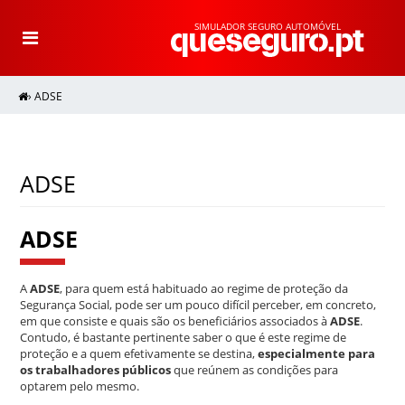
SIMULADOR SEGURO AUTOMÓVEL
T
o
g
g
l
e
›
ADSE
n
a
v
i
g
a
t
i
ADSE
o
n
ADSE
A
ADSE
, para quem está habituado ao regime de proteção da
Segurança Social, pode ser um pouco difícil perceber, em concreto,
em que consiste e quais são os beneficiários associados à
ADSE
.
Contudo, é bastante pertinente saber o que é este regime de
proteção e a quem efetivamente se destina,
especialmente para
os trabalhadores públicos
que reúnem as condições para
optarem pelo mesmo.