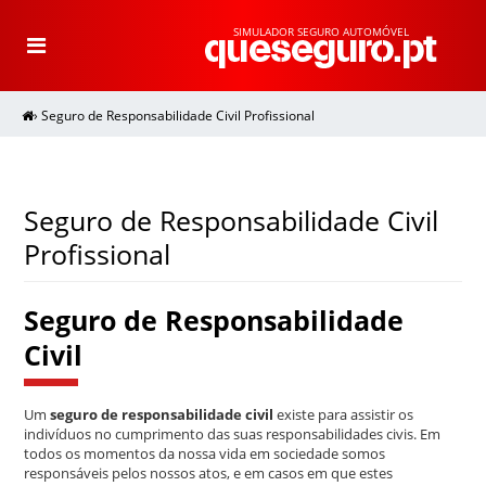
SIMULADOR SEGURO AUTOMÓVEL
T
o
g
g
l
e
›
Seguro de Responsabilidade Civil Profissional
n
a
v
i
g
a
t
i
Seguro de Responsabilidade Civil
o
n
Profissional
Seguro de Responsabilidade
Civil
Um
seguro de responsabilidade civil
existe para assistir os
indivíduos no cumprimento das suas responsabilidades civis. Em
todos os momentos da nossa vida em sociedade somos
responsáveis pelos nossos atos, e em casos em que estes